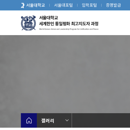
바
서울대학교
서울대포털
입학포털
증명발급
로
가
기
메
뉴
갤러리